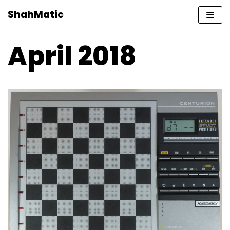
Skip
ShahMatic
to
content
April 2018