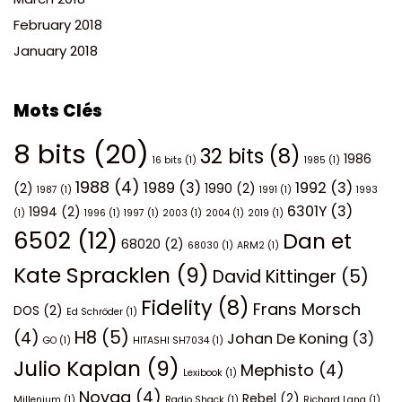
February 2018
January 2018
Mots Clés
8 bits
(20)
32 bits
(8)
1986
16 bits
(1)
1985
(1)
1988
(4)
1989
(3)
1992
(3)
(2)
1990
(2)
1987
(1)
1991
(1)
1993
6301Y
(3)
1994
(2)
(1)
1996
(1)
1997
(1)
2003
(1)
2004
(1)
2019
(1)
6502
(12)
Dan et
68020
(2)
68030
(1)
ARM2
(1)
Kate Spracklen
(9)
David Kittinger
(5)
Fidelity
(8)
Frans Morsch
DOS
(2)
Ed Schröder
(1)
H8
(5)
(4)
Johan De Koning
(3)
GO
(1)
HITASHI SH7034
(1)
Julio Kaplan
(9)
Mephisto
(4)
Lexibook
(1)
Novag
(4)
Rebel
(2)
Millenium
(1)
Radio Shack
(1)
Richard Lang
(1)