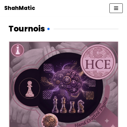
Skip
ShahMatic
to
content
Tournois